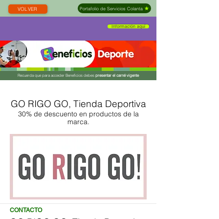
Portafolio de Servicios Colanta
VOLVER
Información aquí
Recuerda que para acceder Beneficios debes
presentar el carné vigente
GO RIGO GO, Tienda Deportiva
30% de descuento en productos de la
marca.
CONTACTO