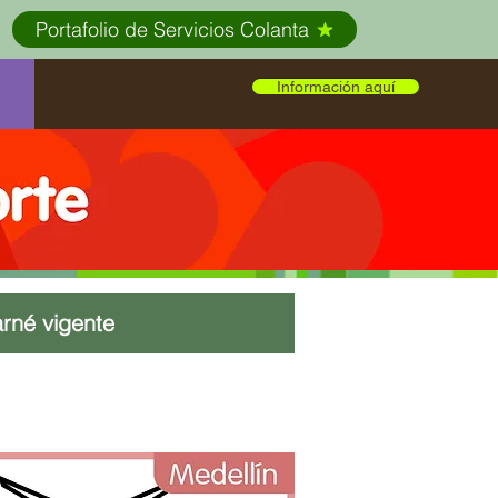
Portafolio de Servicios Colanta
Información aquí
arné vigente