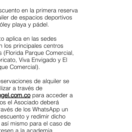
cuento en la primera reserva
uiler de espacios deportivos
vóley playa y pádel.
o aplica en las sedes
 los principales centros
s (Florida Parque Comercial,
icato, Viva Envigado y El
que Comercial).
servaciones de alquiler se
izar a través de
angel.com.co
para acceder a
ios el Asociado deberá
 través de los WhatsApp un
escuento y redimir dicho
 así mismo para el caso de
resen a la academia.