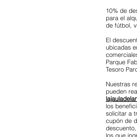
10% de des
para el alq
de fútbol, 
El descuent
ubicadas en
comerciale
Parque Fabr
Tesoro Par
Nuestras re
pueden real
lajauladel
los benefic
solicitar a
cupón de d
descuento,
los que ing