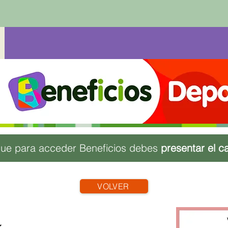
ue para acceder Beneficios debes
presentar el c
VOLVER