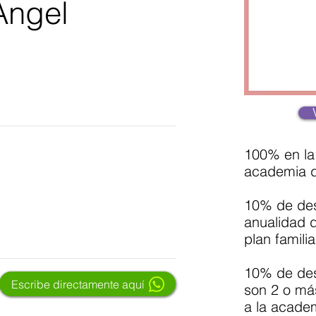
Ángel
100% en la 
academia de
10% de des
anualidad 
plan familia
10% de des
Escribe directamente aquí
son 2 o má
a la acade