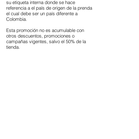
su etiqueta interna donde se hace
referencia a el país de origen de la prenda
el cual debe ser un país diferente a
Colombia.
Esta promoción no es acumulable con
otros descuentos, promociones o
campañas vigentes, salvo el 50% de la
tienda.
El descuento no es redimible en dinero.
No aplica para compras de bono regalo.
Valido hasta el 31 de julio de 2026
Aplica en tiendas físicas OUTLET TODO
AL 50% a nivel Antioquía y eje cafetero.
Anterior
Siguiente