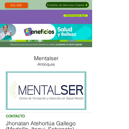
Portafolio de Servicios Colanta
VOLVER
Información aquí
Recuerda que para acceder Beneficios debes
presentar el carné vigente
Mentalser
Antioquia
CONTACTO
Jhonatan Atehortúa Gallego