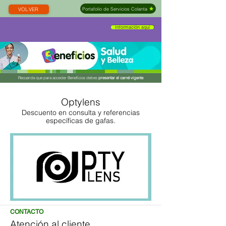
Portafolio de Servicios Colanta
VOLVER
Información aquí
Recuerda que para acceder Beneficios debes
presentar el carné vigente
Optylens
Descuento en consulta y referencias
específicas de gafas.
CONTACTO
Atención al cliente