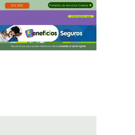
Portafolio de Servicios Colanta
VOLVER
Información aquí
Recuerda que para acceder Beneficios debes
presentar el carné vigente
D6 Seguros
Descuento
especial
Toda la información