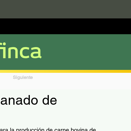
finca
Siguiente
anado de
ra la producción de carne bovina de