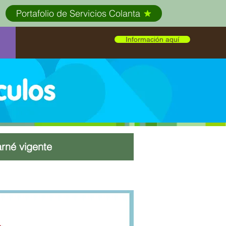
Portafolio de Servicios Colanta
Información aquí
arné vigente