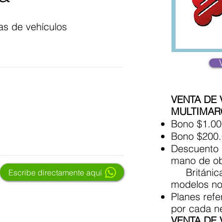
s de vehículos
VENTA DE
MULTIMAR
Bono $1.00
Bono $200.
Descuento 
mano de obr
Británica 
Escribe directamente aquí
modelos no
Planes refe
por cada ne
VENTA DE