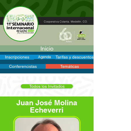
Cooperativa Colanta. Medellín. CO.
Inicio
Inscripciones
Agenda
Tarifas y descuentos
Conferencistas
Temáticas
Todos los Invitados
Juan José Molina
Echeverri