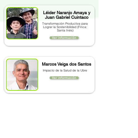
Léider Naranjo Amaya y
Juan Gabriel Cuintaco
Transformación Productiva para
Lograr la Sostenibilidad (Finca:
Santa Inés)
Ver información
Marcos Veiga dos Santos
Impacto de la Salud de la Ubre
Ver información
María Cristina Amézquita
La Industria Ganadera Mundial
Frente al Cambio Climático.
Ver información