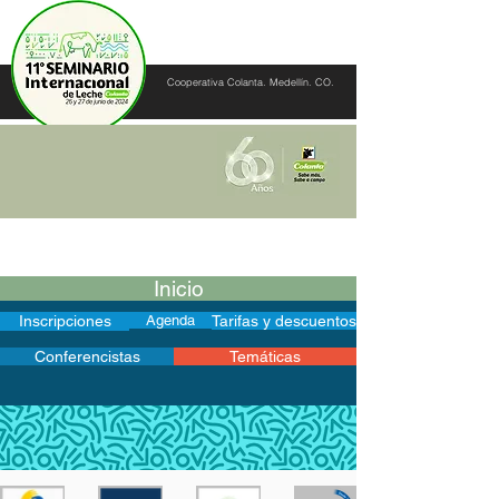
Cooperativa Colanta. Medellín. CO.
Inicio
Inscripciones
Agenda
Tarifas y descuentos
Conferencistas
Temáticas